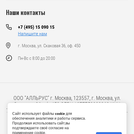
Наши контакты
+7 (495) 15 090 15
Напишите нам
г. Москва, ул. Скаковая 36, оф. 450
Пн-Вс с 8:00 до 20:00
ООО "АЛЛЬРУС" г. Москва, 123557, г. Москва, ул.
Скаковая 36, оф. 450 ОГРН 1077759803362 ИНН
7707637710 юридический адрес: 127473, г. Москва, ул.
Сайт использует файлы
cookie
для
Краснопролетарская, 16, стр. 2, 3 этаж
обеспечения аналитики и работы сервиса.
Продолжая использовать сайт,вы
подтверждаете своё согласие на
применение cookie.