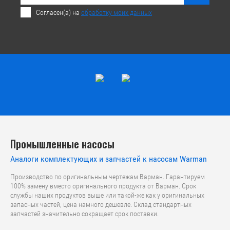
Согласен(а) на
обработку моих данных
Промышленные насосы
Аналоги комплектующих и запчастей к насосам Warman
Производство по оригинальным чертежам Варман. Гарантируем
100% замену вместо оригинального продукта от Варман. Срок
службы наших продуктов выше или такой-же как у оригинальных
запасных частей, цена намного дешевле. Склад стандартных
запчастей значительно сокращает срок поставки.