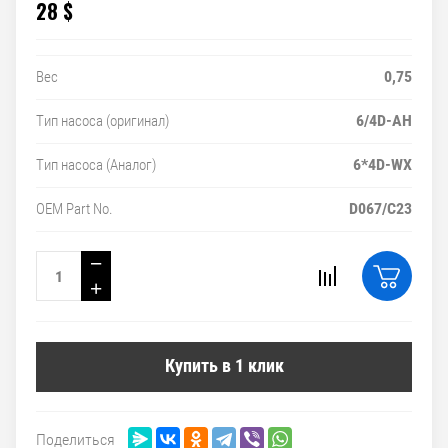
28
$
0,75
Вес
6/4D-AH
Тип насоса (оригинал)
6*4D-WX
Тип насоса (Аналог)
D067/C23
OEM Part No.
−
+
Купить в 1 клик
Поделиться