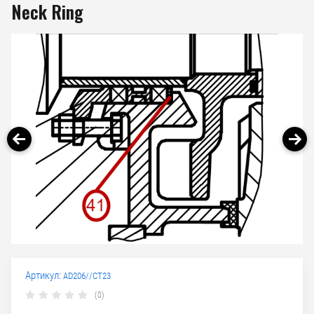
Neck Ring
Артикул:
AD206//CT23
(0)