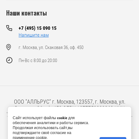
Наши контакты
+7 (495) 15 090 15
Напишите нам
г. Москва, ул. Скаковая 36, оф. 450
Пн-Вс с 8:00 до 20:00
ООО "АЛЛЬРУС" г. Москва, 123557, г. Москва, ул.
Скаковая 36, оф. 450 ОГРН 1077759803362 ИНН
7707637710 юридический адрес: 127473, г. Москва, ул.
Сайт использует файлы
cookie
для
Краснопролетарская, 16, стр. 2, 3 этаж
обеспечения аналитики и работы сервиса.
Продолжая использовать сайт,вы
подтверждаете своё согласие на
применение cookie.