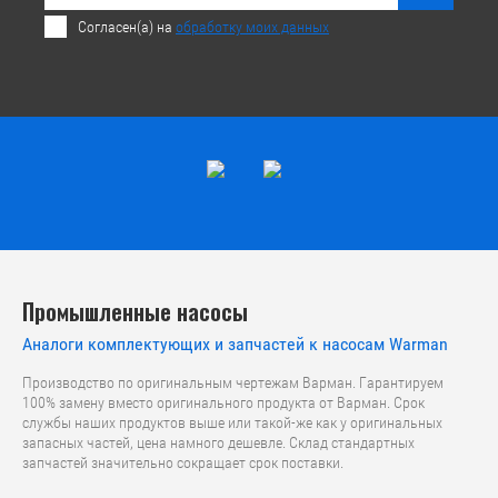
Согласен(а) на
обработку моих данных
Промышленные насосы
Аналоги комплектующих и запчастей к насосам Warman
Производство по оригинальным чертежам Варман. Гарантируем
100% замену вместо оригинального продукта от Варман. Срок
службы наших продуктов выше или такой-же как у оригинальных
запасных частей, цена намного дешевле. Склад стандартных
запчастей значительно сокращает срок поставки.