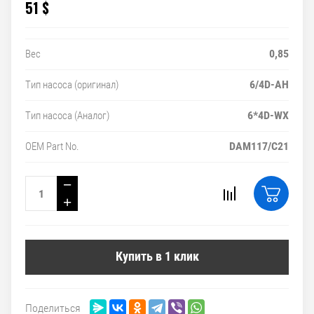
51
$
0,85
Вес
6/4D-AH
Тип насоса (оригинал)
6*4D-WX
Тип насоса (Аналог)
DAM117/C21
OEM Part No.
−
+
Купить в 1 клик
Поделиться